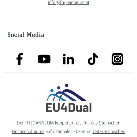
info@fh-joanneum.at
Social Media
link to facebook
link to tiktok
link to
link to linkedin
link to youtube
Die FH JOANNEUM kooperiert als Teil des
Steirischen
Hochschulraums
auf nationaler Ebene im
Österreichischen