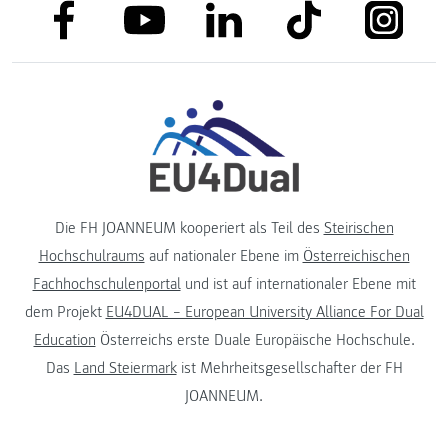
link to facebook
link to tiktok
link to
link to linkedin
link to youtube
Die FH JOANNEUM kooperiert als Teil des
Steirischen
Hochschulraums
auf nationaler Ebene im
Österreichischen
Fachhochschulenportal
und ist auf internationaler Ebene mit
dem Projekt
EU4DUAL – European University Alliance For Dual
Education
Österreichs erste Duale Europäische Hochschule.
Das
Land Steiermark
ist Mehrheitsgesellschafter der FH
JOANNEUM.