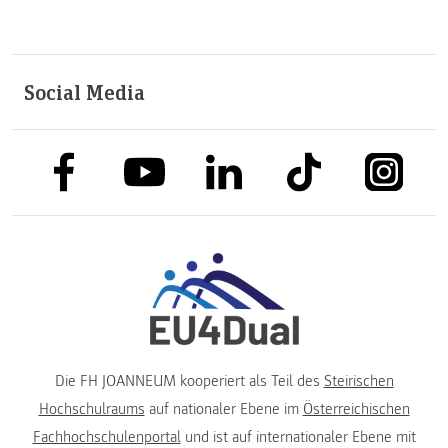
Social Media
link to facebook
link to tiktok
link to
link to linkedin
link to youtube
Die FH JOANNEUM kooperiert als Teil des
Steirischen
Hochschulraums
auf nationaler Ebene im
Österreichischen
Fachhochschulenportal
und ist auf internationaler Ebene mit