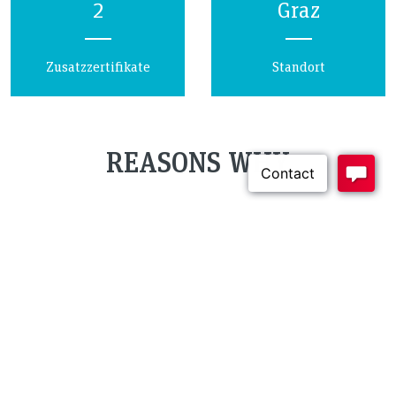
2
Graz
Zusatzzertifikate
Standort
REASONS WHY
Hohe Jobchancen
1
Zusätzlich qualifizieren
2