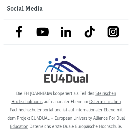
Social Media
link to facebook
link to tiktok
link to
link to linkedin
link to youtube
Die FH JOANNEUM kooperiert als Teil des
Steirischen
Hochschulraums
auf nationaler Ebene im
Österreichischen
Fachhochschulenportal
und ist auf internationaler Ebene mit
dem Projekt
EU4DUAL – European University Alliance For Dual
Education
Österreichs erste Duale Europäische Hochschule.