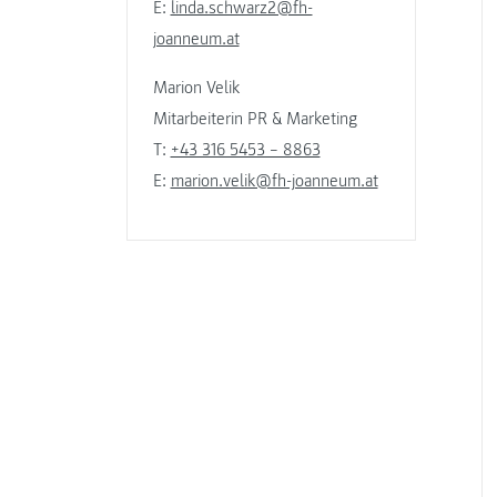
E:
linda.schwarz2@fh-
joanneum.at
Marion Velik
Mitarbeiterin PR & Marketing
T:
+43 316 5453 – 8863
E:
marion.velik@fh-joanneum.at