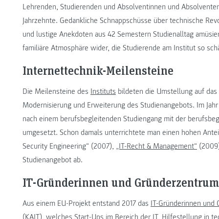
Lehrenden, Studierenden und Absolventinnen und Absolventen
Jahrzehnte. Gedankliche Schnappschüsse über technische Rev
und lustige Anekdoten aus 42 Semestern Studienalltag amüsier
familiäre Atmosphäre wider, die Studierende am Institut so sch
Internettechnik-Meilensteine
Die Meilensteine des
Instituts
bildeten die Umstellung auf das
Modernisierung und Erweiterung des Studienangebots. Im Jahr
nach einem berufsbegleitenden Studiengang mit der berufsbeg
umgesetzt. Schon damals unterrichtete man einen hohen Antei
Security Engineering“ (2007),
„IT-Recht & Management“
(2009
Studienangebot ab.
IT-Gründerinnen und Gründerzentru
Aus einem EU-Projekt entstand 2017 das
IT-Gründerinnen und 
(KAIT)
, welches Start-Ups im Bereich der IT, Hilfestellung in t