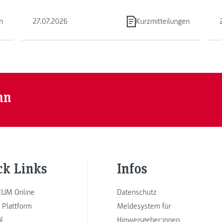
n
27.07.2026
Kurzmitteilungen
nn
ck Links
Infos
UM Online
Datenschutz
 Plattform
Meldesystem für
l
Hinweisgeber:innen