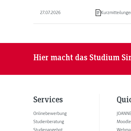
Kapfenberg in die Welt des Programmierens ein.
...
27.07.2026
Kurzmitteilunge
Hier macht das Studium Si
Services
Qui
Onlinebewerbung
JOANNE
Studienberatung
Moodle
Studienangebot
Webmai