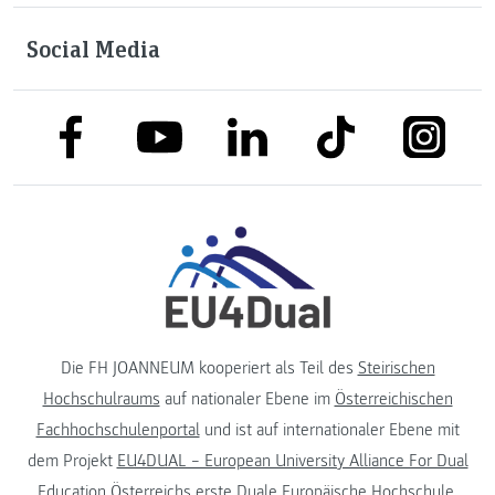
Social Media
link to facebook
link to tiktok
link to
link to linkedin
link to youtube
Die FH JOANNEUM kooperiert als Teil des
Steirischen
Hochschulraums
auf nationaler Ebene im
Österreichischen
Fachhochschulenportal
und ist auf internationaler Ebene mit
dem Projekt
EU4DUAL – European University Alliance For Dual
Education
Österreichs erste Duale Europäische Hochschule.