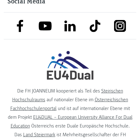
Social Media
link to facebook
link to tiktok
link to
link to linkedin
link to youtube
Die FH JOANNEUM kooperiert als Teil des
Steirischen
Hochschulraums
auf nationaler Ebene im
Österreichischen
Fachhochschulenportal
und ist auf internationaler Ebene mit
dem Projekt
EU4DUAL – European University Alliance For Dual
Education
Österreichs erste Duale Europäische Hochschule.
Das
Land Steiermark
ist Mehrheitsgesellschafter der FH