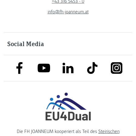
+43 316 5453 - 0
info@fh-joanneum.at
Social Media
link to facebook
link to tiktok
link to
link to linkedin
link to youtube
Die FH JOANNEUM kooperiert als Teil des
Steirischen