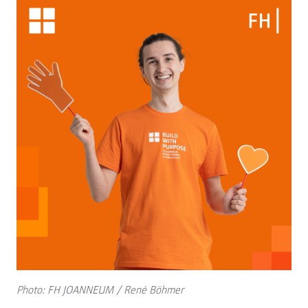
Photo: FH JOANNEUM / René Böhmer