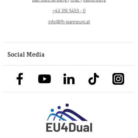
+43 316 5453 - 0
info@fh-joanneum.at
Social Media
link to facebook
link to tiktok
link to
link to linkedin
link to youtube