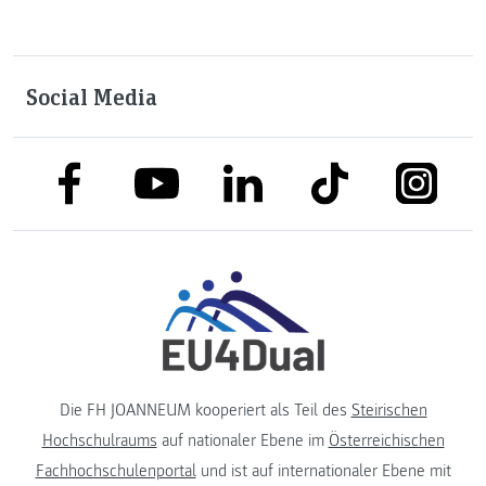
Social Media
link to facebook
link to tiktok
link to
link to linkedin
link to youtube
Die FH JOANNEUM kooperiert als Teil des
Steirischen
Hochschulraums
auf nationaler Ebene im
Österreichischen
Fachhochschulenportal
und ist auf internationaler Ebene mit