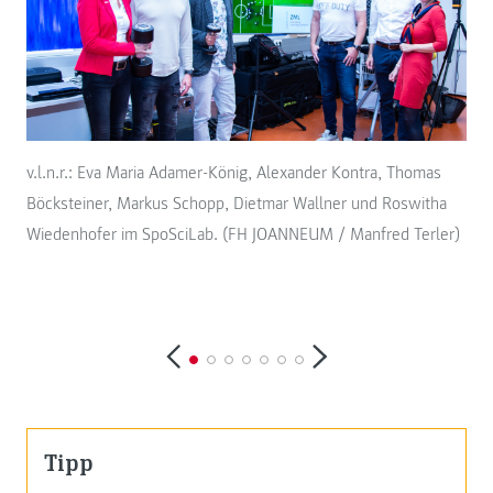
v.l.n.r.: Eva Maria Adamer-König, Alexander Kontra, Thomas
Böcksteiner, Markus Schopp, Dietmar Wallner und Roswitha
Wiedenhofer im SpoSciLab. (FH JOANNEUM / Manfred Terler)
Liv
Terl
Tipp