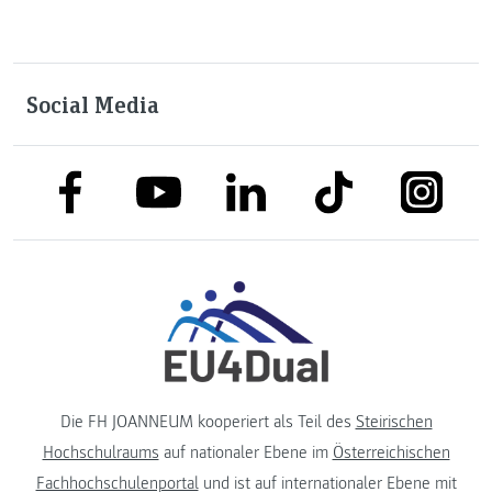
Social Media
link to facebook
link to tiktok
link to
link to linkedin
link to youtube
Die FH JOANNEUM kooperiert als Teil des
Steirischen
Hochschulraums
auf nationaler Ebene im
Österreichischen
Fachhochschulenportal
und ist auf internationaler Ebene mit