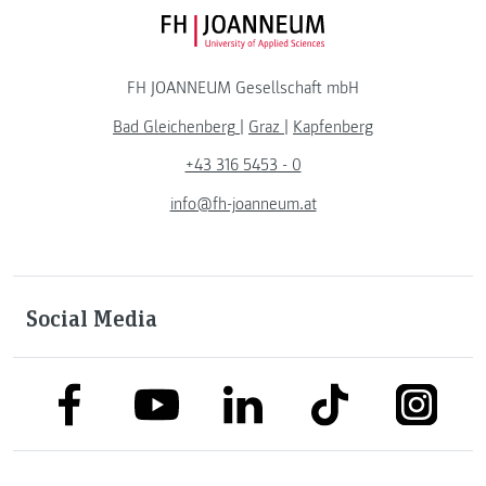
FH JOANNEUM Logo
FH JOANNEUM Gesellschaft mbH
Bad Gleichenberg
|
Graz
|
Kapfenberg
+43 316 5453 - 0
info@fh-joanneum.at
Social Media
link to facebook
link to tiktok
link to
link to linkedin
link to youtube