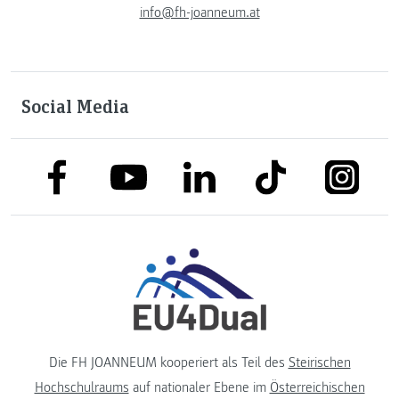
info@fh-joanneum.at
Social Media
link to facebook
link to tiktok
link to
link to linkedin
link to youtube
Die FH JOANNEUM kooperiert als Teil des
Steirischen
Hochschulraums
auf nationaler Ebene im
Österreichischen