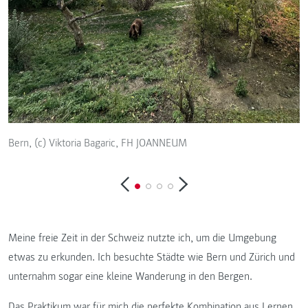
Bern, (c) Viktoria Bagaric, FH JOANNEUM
Z
Meine freie Zeit in der Schweiz nutzte ich, um die Umgebung
etwas zu erkunden. Ich besuchte Städte wie Bern und Zürich und
unternahm sogar eine kleine Wanderung in den Bergen.
Das Praktikum war für mich die perfekte Kombination aus Lernen