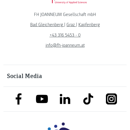
FH JOANNEUM Gesellschaft mbH
Bad Gleichenberg
|
Graz
|
Kapfenberg
+43 316 5453 - 0
info@fh-joanneum.at
Social Media
link to facebook
link to tiktok
link to
link to linkedin
link to youtube