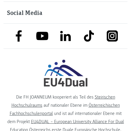
Social Media
link to facebook
link to tiktok
link to
link to linkedin
link to youtube
Die FH JOANNEUM kooperiert als Teil des
Steirischen
Hochschulraums
auf nationaler Ebene im
Österreichischen
Fachhochschulenportal
und ist auf internationaler Ebene mit
dem Projekt
EU4DUAL – European University Alliance For Dual
Education
Österreichs erste Duale Europäische Hochschule.