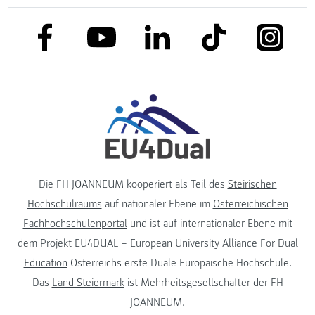
link to facebook
link to tiktok
link to
link to linkedin
link to youtube
Die FH JOANNEUM kooperiert als Teil des
Steirischen
Hochschulraums
auf nationaler Ebene im
Österreichischen
Fachhochschulenportal
und ist auf internationaler Ebene mit
dem Projekt
EU4DUAL – European University Alliance For Dual
Education
Österreichs erste Duale Europäische Hochschule.
Das
Land Steiermark
ist Mehrheitsgesellschafter der FH
JOANNEUM.