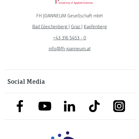
FH JOANNEUM Gesellschaft mbH
Bad Gleichenberg
|
Graz
|
Kapfenberg
+43 316 5453 - 0
info@fh-joanneum.at
Social Media
link to facebook
link to tiktok
link to
link to linkedin
link to youtube