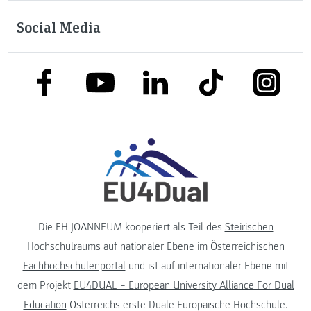
Social Media
link to facebook
link to tiktok
link to
link to linkedin
link to youtube
Die FH JOANNEUM kooperiert als Teil des
Steirischen
Hochschulraums
auf nationaler Ebene im
Österreichischen
Fachhochschulenportal
und ist auf internationaler Ebene mit
dem Projekt
EU4DUAL – European University Alliance For Dual
Education
Österreichs erste Duale Europäische Hochschule.