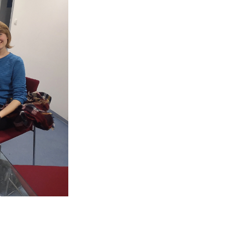
Eva Goldgruber, Sonja Radkohl (beide FH JOANN
Ausstellungseröffnung.