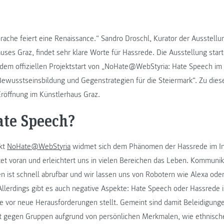
prache feiert eine Renaissance.“ Sandro Droschl, Kurator der Ausstell
uses Graz, findet sehr klare Worte für Hassrede. Die Ausstellung start
 dem offiziellen Projektstart von „NoHate@WebStyria: Hate Speech im di
ewusstseinsbildung und Gegenstrategien für die Steiermark“. Zu die
Eröffnung im Künstlerhaus Graz.
ate Speech?
kt
NoHate@WebStyria
widmet sich dem Phänomen der Hassrede im In
itet voran und erleichtert uns in vielen Bereichen das Leben. Kommunik
en ist schnell abrufbar und wir lassen uns von Robotern wie Alexa oder
Allerdings gibt es auch negative Aspekte: Hate Speech oder Hassrede is
ie vor neue Herausforderungen stellt. Gemeint sind damit Beleidigung
t gegen Gruppen aufgrund von persönlichen Merkmalen, wie ethnische