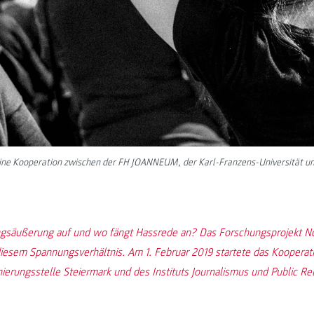
ne Kooperation zwischen der FH JOANNEUM, der Karl-Franzens-Universität und 
ngsäußerung auf und wo fängt Hassrede an? Das Forschungsprojekt
 diesem Spannungsverhältnis. Am 1. Februar 2019 startete das Kooperat
nierungsstelle Steiermark und des Instituts Journalismus und Public Re