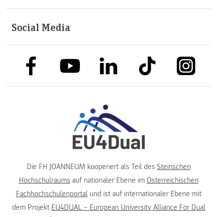
Social Media
link to facebook
link to tiktok
link to
link to linkedin
link to youtube
Die FH JOANNEUM kooperiert als Teil des
Steirischen
Hochschulraums
auf nationaler Ebene im
Österreichischen
Fachhochschulenportal
und ist auf internationaler Ebene mit
dem Projekt
EU4DUAL – European University Alliance For Dual