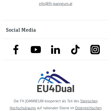
info@fh-joanneum.at
Social Media
link to facebook
link to tiktok
link to
link to linkedin
link to youtube
Die FH JOANNEUM kooperiert als Teil des
Steirischen
Hochschulraums
auf nationaler Ebene im
Österreichischen