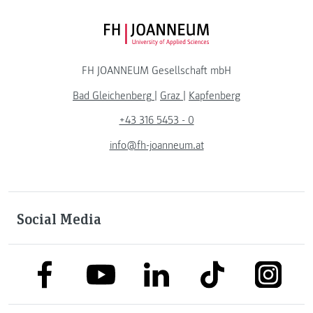
FH JOANNEUM Logo
FH JOANNEUM Gesellschaft mbH
Bad Gleichenberg
|
Graz
|
Kapfenberg
+43 316 5453 - 0
info@fh-joanneum.at
Social Media
link to facebook
link to tiktok
link to
link to linkedin
link to youtube