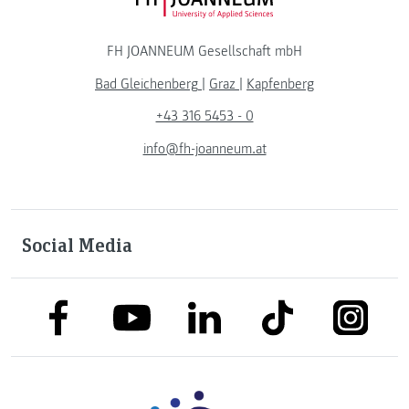
FH JOANNEUM Logo
FH JOANNEUM Gesellschaft mbH
Bad Gleichenberg
|
Graz
|
Kapfenberg
+43 316 5453 - 0
info@fh-joanneum.at
Social Media
link to facebook
link to tiktok
link to
link to linkedin
link to youtube