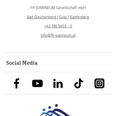
FH JOANNEUM Gesellschaft mbH
Bad Gleichenberg
|
Graz
|
Kapfenberg
+43 316 5453 - 0
info@fh-joanneum.at
Social Media
link to facebook
link to tiktok
link to
link to linkedin
link to youtube