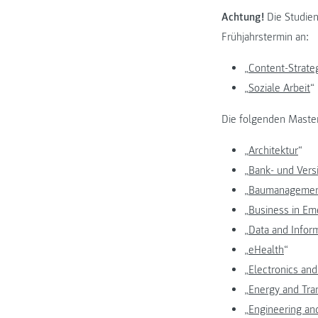
Achtung!
Die Studien
Frühjahrstermin an:
„
Content-Strate
„
Soziale Arbeit
“
Die folgenden Master
„
Architektur
“
„
Bank- und Ver
„
Baumanagement
„
Business in Em
„
Data and Infor
„
eHealth
“
„
Electronics an
„
Energy and Tr
„
Engineering a