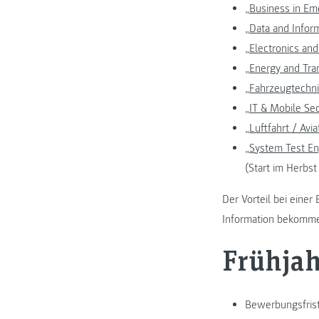
„
Business in Em
„
Data and Infor
„
Electronics an
„
Energy and Tr
„
Fahrzeugtechni
„
IT & Mobile Sec
„
Luftfahrt / Avia
„
System Test En
(Start im Herbs
Der Vorteil bei eine
Information bekomme
Frühja
Bewerbungsfris