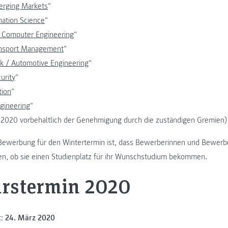
erging Markets
“
mation Science
“
d Computer Engineering
“
ansport Management
“
k / Automotive Engineering
“
urity
“
tion
“
gineering
“
t 2020 vorbehaltlich der Genehmigung durch die zuständigen Gremien)
r Bewerbung für den Wintertermin ist, dass Bewerberinnen und Bewerber
n, ob sie einen Studienplatz für ihr Wunschstudium bekommen.
hrstermin 2020
t:
24. März 2020