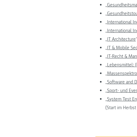
„
Gesundheitsma
„
Gesundheitsto
„
International 
„
International I
„
IT Architecture
„
IT & Mobile Sec
„
IT-Recht & Ma
„
Lebensmittel: 
„
Massenspektrom
„
Software and D
„
Sport- und Ev
„
System Test En
(Start im Herbs