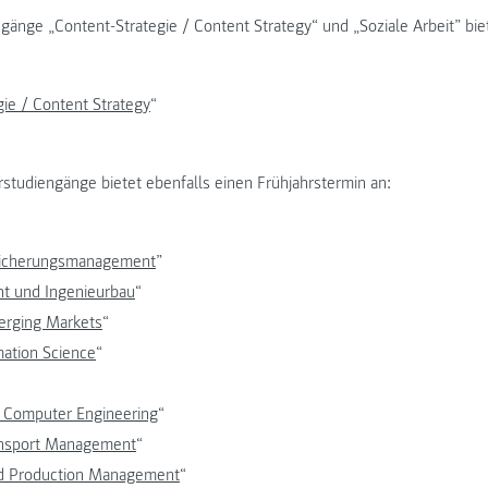
gänge „Content-Strategie / Content Strategy“ und „Soziale Arbeit” bie
gie / Content Strategy
“
studiengänge bietet ebenfalls einen Frühjahrstermin an:
sicherungsmanagement
”
 und Ingenieurbau
“
erging Markets
“
mation Science
“
d Computer Engineering
“
ansport Management
“
nd Production Management
“