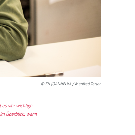
© FH JOANNEUM / Manfred Terler
es vier wichtige
r im Überblick, wann