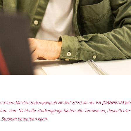
ür einen Masterstudiengang ab Herbst 2020 an der FH JOANNEUM gibt 
ten sind. Nicht alle Studiengänge bieten alle Termine an, deshalb hie
s Studium bewerben kann.