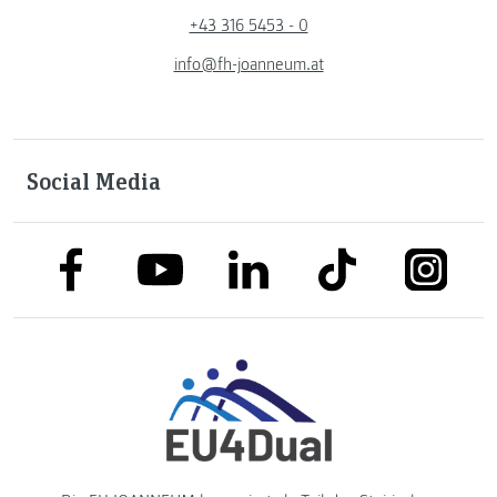
+43 316 5453 - 0
info@fh-joanneum.at
Social Media
link to facebook
link to tiktok
link to
link to linkedin
link to youtube