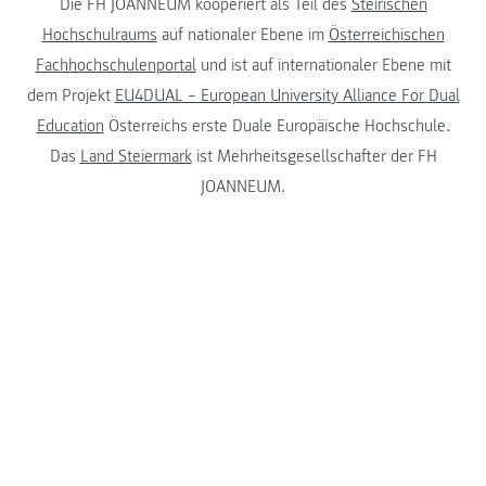
Die FH JOANNEUM kooperiert als Teil des
Steirischen
Hochschulraums
auf nationaler Ebene im
Österreichischen
Fachhochschulenportal
und ist auf internationaler Ebene mit
dem Projekt
EU4DUAL – European University Alliance For Dual
Education
Österreichs erste Duale Europäische Hochschule.
Das
Land Steiermark
ist Mehrheitsgesellschafter der FH
JOANNEUM.