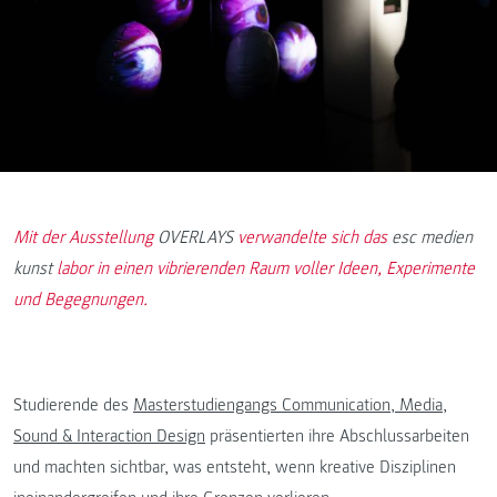
Mit der Ausstellung
OVERLAYS
verwandelte sich das
esc medien
kunst
labor in einen vibrierenden Raum voller Ideen, Experimente
und Begegnungen.
Studierende des
Masterstudiengangs Communication, Media,
Sound & Interaction Design
präsentierten ihre Abschlussarbeiten
und machten sichtbar, was entsteht, wenn kreative Disziplinen