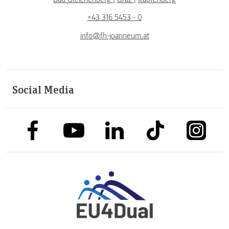
+43 316 5453 - 0
info@fh-joanneum.at
Social Media
link to facebook
link to tiktok
link to
link to linkedin
link to youtube