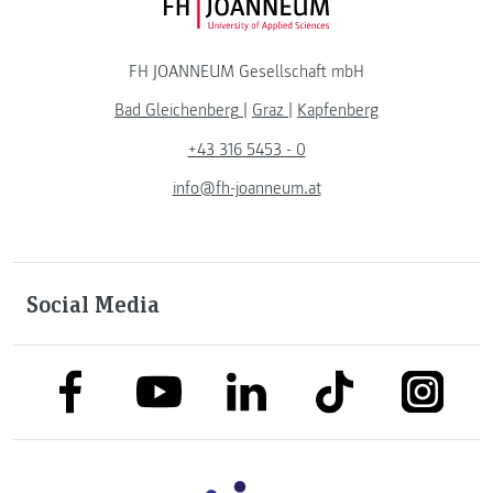
FH JOANNEUM Logo
FH JOANNEUM Gesellschaft mbH
Bad Gleichenberg
|
Graz
|
Kapfenberg
+43 316 5453 - 0
info@fh-joanneum.at
Social Media
link to facebook
link to tiktok
link to
link to linkedin
link to youtube