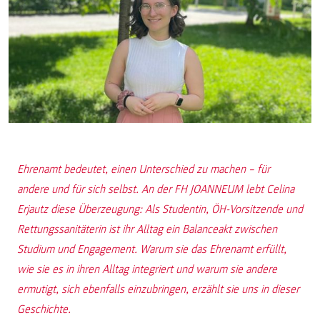
Ehrenamt bedeutet, einen Unterschied zu machen – für
andere und für sich selbst. An der FH JOANNEUM lebt Celina
Erjautz diese Überzeugung: Als Studentin, ÖH-Vorsitzende und
Rettungssanitäterin ist ihr Alltag ein Balanceakt zwischen
Studium und Engagement. Warum sie das Ehrenamt erfüllt,
wie sie es in ihren Alltag integriert und warum sie andere
ermutigt, sich ebenfalls einzubringen, erzählt sie uns in dieser
Geschichte.