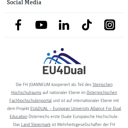
Social Media
link to facebook
link to tiktok
link to
link to linkedin
link to youtube
Die FH JOANNEUM kooperiert als Teil des
Steirischen
Hochschulraums
auf nationaler Ebene im
Österreichischen
Fachhochschulenportal
und ist auf internationaler Ebene mit
dem Projekt
EU4DUAL – European University Alliance For Dual
Education
Österreichs erste Duale Europäische Hochschule.
Das
Land Steiermark
ist Mehrheitsgesellschafter der FH