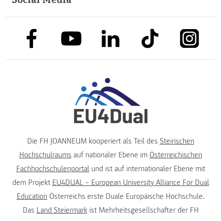
link to facebook
link to tiktok
link to
link to linkedin
link to youtube
Die FH JOANNEUM kooperiert als Teil des
Steirischen
Hochschulraums
auf nationaler Ebene im
Österreichischen
Fachhochschulenportal
und ist auf internationaler Ebene mit
dem Projekt
EU4DUAL – European University Alliance For Dual
Education
Österreichs erste Duale Europäische Hochschule.
Das
Land Steiermark
ist Mehrheitsgesellschafter der FH