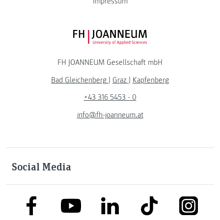
Impressum
FH JOANNEUM Logo
FH JOANNEUM Gesellschaft mbH
Bad Gleichenberg
|
Graz
|
Kapfenberg
+43 316 5453 - 0
info@fh-joanneum.at
Social Media
link to facebook
link to tiktok
link to
link to linkedin
link to youtube