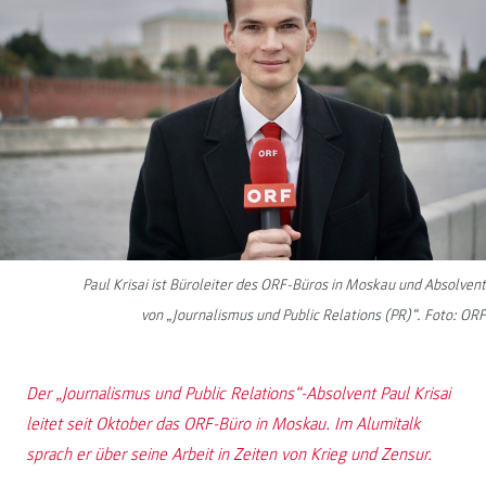
Paul Krisai ist Büroleiter des ORF-Büros in Moskau und Absolvent
von „Journalismus und Public Relations (PR)“. Foto: ORF
Der „Journalismus und Public Relations“-Absolvent Paul Krisai
leitet seit Oktober das ORF-Büro in Moskau. Im Alumitalk
sprach er über seine Arbeit in Zeiten von Krieg und Zensur.