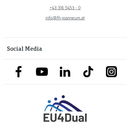
+43 316 5453 - 0
info@fh-joanneum.at
Social Media
link to facebook
link to tiktok
link to
link to linkedin
link to youtube