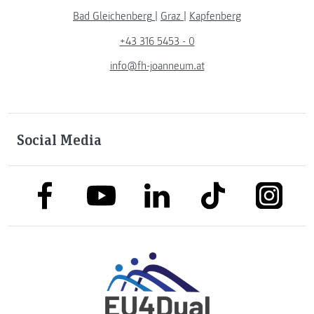
Bad Gleichenberg
|
Graz
|
Kapfenberg
+43 316 5453 - 0
info@fh-joanneum.at
Social Media
link to facebook
link to tiktok
link to
link to linkedin
link to youtube