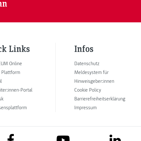
nn
ck Links
Infos
UM Online
Datenschutz
 Plattform
Meldesystem für
l
Hinweisgeber:innen
iter:innen-Portal
Cookie Policy
sk
Barrierefreiheitserklärung
sensplattform
Impressum
link to facebook
link to lin
link to youtube