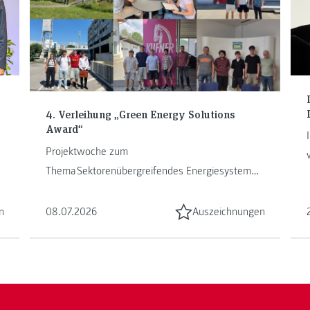
4. Verleihung „Green Energy Solutions
Award“
Projektwoche zum
Thema Sektorenübergreifendes Energiesystem
mit Studierenden unter anderem der FH
JOANNEUM Kapfenberg ...
n
08.07.2026
Auszeichnungen