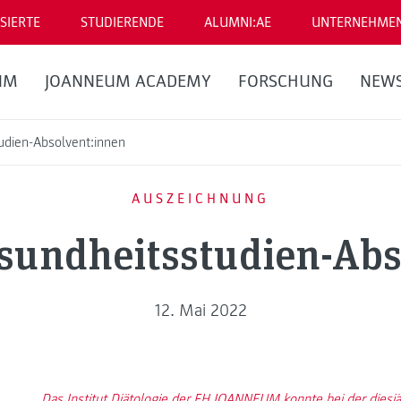
SIERTE
STUDIERENDE
ALUMNI:AE
UNTERNEHME
UM
JOANNEUM ACADEMY
FORSCHUNG
NEW
udien-Absolvent:innen
AUSZEICHNUNG
esundheitsstudien-Ab
12. Mai 2022
Das Institut Diätologie der FH JOANNEUM konnte bei der diesjä