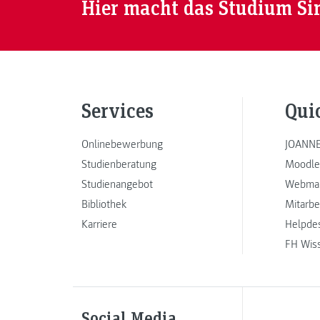
Hier macht das Studium Si
Services
Qui
Onlinebewerbung
JOANNE
Studienberatung
Moodle
Studienangebot
Webmai
Bibliothek
Mitarbe
Karriere
Helpde
FH Wis
Social Media