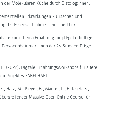
 der Molekularen Küche durch Diätolog:innen.
i dementiellen Erkrankungen – Ursachen und
ung der Essensaufnahme – ein Überblick.
inhalte zum Thema Ernährung für pflegebedürftige
er Personenbetreuer:innen der 24-Stunden-Pflege in
k, B. (2022). Digitale Ernährungsworkshops für ältere
hen Projektes FABELHAFT.
E., Hatz, M., Pleyer, B., Maurer, L., Holasek, S.,
hübergreifender Massive Open Online Course für