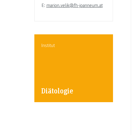
E:
marion.velik@fh-joanneum.at
Institut
Diätologie