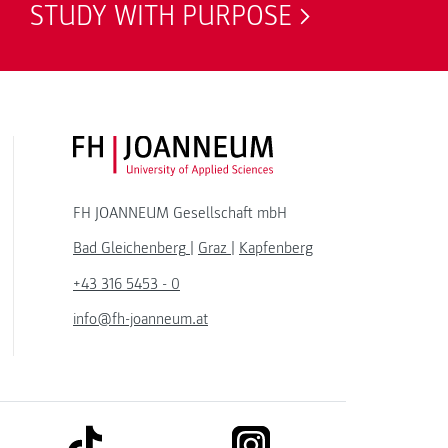
STUDY WITH PURPOSE
FH JOANNEUM Logo
FH JOANNEUM Gesellschaft mbH
Bad Gleichenberg
|
Graz
|
Kapfenberg
+43 316 5453 - 0
info@fh-joanneum.at
link to tiktok
link to instagram
kedin