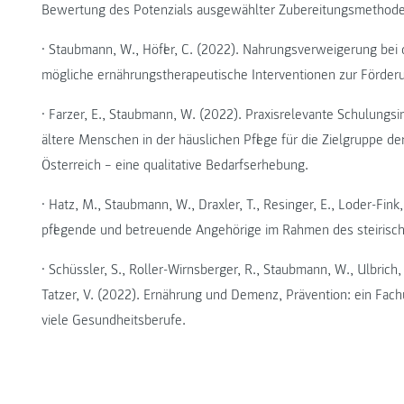
Bewertung des Potenzials ausgewählter Zubereitungsmethoden
• Staubmann, W., Höfler, C. (2022). Nahrungsverweigerung be
mögliche ernährungstherapeutische Interventionen zur Förder
• Farzer, E., Staubmann, W. (2022). Praxisrelevante Schulungs
ältere Menschen in der häuslichen Pflege für die Zielgruppe d
Österreich – eine qualitative Bedarfserhebung.
• Hatz, M., Staubmann, W., Draxler, T., Resinger, E., Loder-Fin
pflegende und betreuende Angehörige im Rahmen des steirisc
• Schüssler, S., Roller-Wirnsberger, R., Staubmann, W., Ulbrich, 
Tatzer, V. (2022). Ernährung und Demenz, Prävention: ein Fac
viele Gesundheitsberufe.