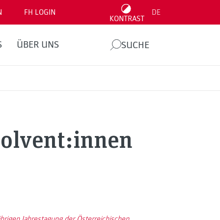
N
FH LOGIN
DE
KONTRAST
S
ÜBER UNS
SUCHE
solvent:innen
hrigen Jahrestagung der Österreichischen