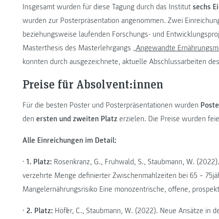
Insgesamt wurden für diese Tagung durch das Institut
sechs E
wurden zur Posterpräsentation angenommen. Zwei Einreichu
beziehungsweise laufenden Forschungs- und Entwicklungsproje
Masterthesis des Masterlehrgangs „
Angewandte Ernährungsme
konnten durch ausgezeichnete, aktuelle Abschlussarbeiten de
Preise für Absolvent:innen
Für die besten Poster und Posterpräsentationen wurden
Poste
den
ersten und zweiten Platz
erzielen. Die Preise wurden fei
Alle Einreichungen im Detail:
•
1. Platz:
Rosenkranz, G., Fruhwald, S., Staubmann, W. (2022). 
verzehrte Menge definierter Zwischenmahlzeiten bei 65 – 75jäh
Mangelernährungsrisiko Eine monozentrische, offene, prospekti
•
2. Platz:
Höfler, C., Staubmann, W. (2022). Neue Ansätze in d