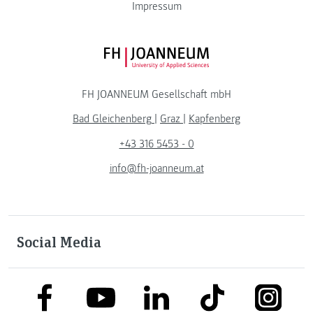
Impressum
FH JOANNEUM Logo
FH JOANNEUM Gesellschaft mbH
Bad Gleichenberg
|
Graz
|
Kapfenberg
+43 316 5453 - 0
info@fh-joanneum.at
Social Media
link to facebook
link to tiktok
link to
link to linkedin
link to youtube