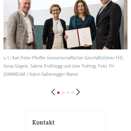
v. l.: Karl Peter Pfeiffer (wissenschaftlicher Geschäftsführer FH),
v
Sonja Gögele, Sabine Proßnegg und Uwe Trattnig. Foto: FH
P
JOANNEUM / Katrin Salhenegger-Niamir
Kontakt