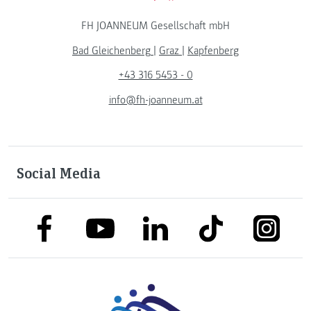
FH JOANNEUM Gesellschaft mbH
Bad Gleichenberg
|
Graz
|
Kapfenberg
+43 316 5453 - 0
info@fh-joanneum.at
Social Media
link to facebook
link to tiktok
link to
link to linkedin
link to youtube