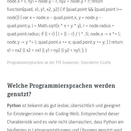
node.x + r, ny1 = node.y – r, ny2 = node.y + r; return
function(quad, x1, y1, x2, y2) { if (quad.point && (quad.point !==
node)) { var x = node.x – quad.point.x, y = node.y –
quad.point.y, l = Math.sqrt(x * x + y * y), r = node.radius +
quad.point.radius; if (l < r) { l = (l – r) / l * .5; node.x -= x *= l;
node.y -= y *= l; quad.point.x += x; quad.point.y += y; } } return
x1 > nx2 || x2 < nx1 || y1 > ny2 || y2 < ny1; }; }
Programmiersprachen an der FH Joanneum. Interaktive Grafik
Welche Programmiersprachen werden
genutzt?
Python
ist bekannt als gut lesbar, übersichtlich und geeignet
für Einsteiger:innen in die Coding-Welt. Entsprechend dieser
Charakteristik wird es viele nicht überraschen, dass Python am
häufigsten in Lehrveranstaltungen und Übungen genutzt wird.