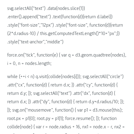
svg.selectAll(“text”) .data(nodes.slice(1))
.enter().append(“text”) .text(function(d){return d.label})
.style(“font-size”,”12px”) .style(“font-size”, function(d){return
(2*d.radius-10) / this.getComputedTextLength()*10+”px”;})
.style(“text-anchor”,”middle”)
force.on(“tick”, function(e) { var q = d3.geom.quadtree(nodes),
i = 0, n = nodes.length;
while (++i < n) q.visit(collide(nodes[i])); svg.selectAll(“circle”)
.attr(“cx”, function(d) { return d.x; }) .attr(“cy”, function(d) {
return d.y; }); svg.selectAll(“text”) .attr(“dx”, function(d) {
return d.x; }) .attr(“dy”, function(d) { return d.y+d.radius/10; });
}); svg.on(“mousemove”, function() { var p1 = d3.mouse(this);
root.px = p1[0]; root.py = p1[1]; force.resume(); }); function
collide(node) { var r = node.radius + 16, nx1 = node.x – r, nx2 =