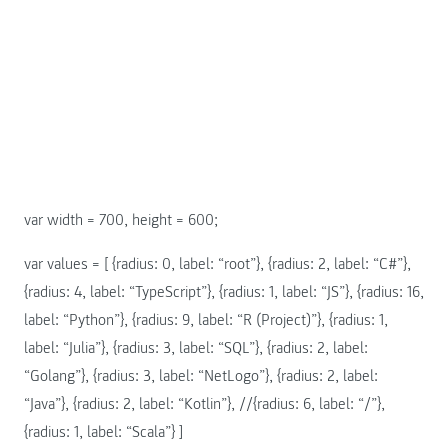
var width = 700, height = 600;
var values = [ {radius: 0, label: “root”}, {radius: 2, label: “C#”},
{radius: 4, label: “TypeScript”}, {radius: 1, label: “JS”}, {radius: 16,
label: “Python”}, {radius: 9, label: “R (Project)”}, {radius: 1,
label: “Julia”}, {radius: 3, label: “SQL”}, {radius: 2, label:
“Golang”}, {radius: 3, label: “NetLogo”}, {radius: 2, label:
“Java”}, {radius: 2, label: “Kotlin”}, //{radius: 6, label: “/”},
{radius: 1, label: “Scala”} ]