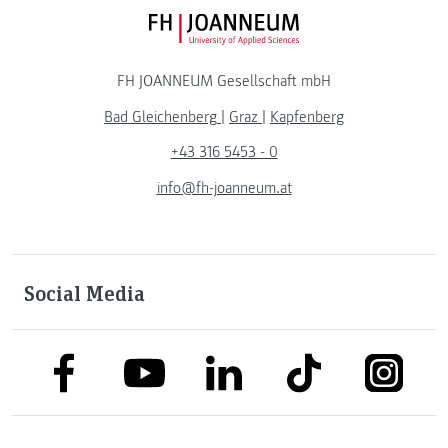
FH JOANNEUM Logo
FH JOANNEUM Gesellschaft mbH
Bad Gleichenberg
|
Graz
|
Kapfenberg
+43 316 5453 - 0
info@fh-joanneum.at
Social Media
link to facebook
link to tiktok
link to
link to linkedin
link to youtube