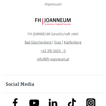
Impressum
FH JOANNEUM Logo
FH JOANNEUM Gesellschaft mbH
Bad Gleichenberg
|
Graz
|
Kapfenberg
+43 316 5453 - 0
info@fh-joanneum.at
Social Media
link to facebook
link to tiktok
link to
link to linkedin
link to youtube