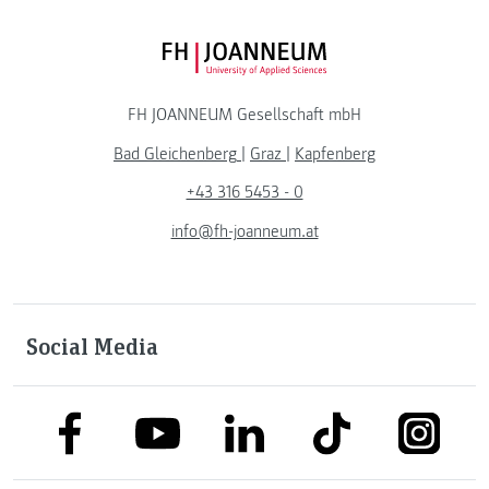
FH JOANNEUM Logo
FH JOANNEUM Gesellschaft mbH
Bad Gleichenberg
|
Graz
|
Kapfenberg
+43 316 5453 - 0
info@fh-joanneum.at
Social Media
link to facebook
link to tiktok
link to
link to linkedin
link to youtube