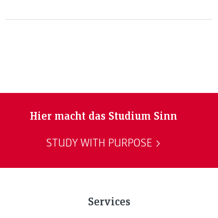
Verfügung. Es ist höchste Zeit, nachzufragen, was diese
Testimonials dazu bewegt, die Hochschule so
öffentlichkeitswirksam zu vertreten. Anna Petritsch ist eine
von ihnen.
Hier macht das Studium Sinn
STUDY WITH PURPOSE
Services