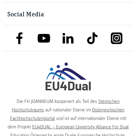
Social Media
link to facebook
link to tiktok
link to
link to linkedin
link to youtube
Die FH JOANNEUM kooperiert als Teil des
Steirischen
Hochschulraums
auf nationaler Ebene im
Österreichischen
Fachhochschulenportal
und ist auf internationaler Ebene mit
dem Projekt
EU4DUAL – European University Alliance For Dual
Education
Österreichs erste Duale Europäische Hochschule.