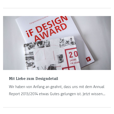
Fußballstadion in Graz-Liebenau. Das soll sich ändern:
Nach 2012 ist wieder ein neues Design im Gespräch.
Besonders der Stadionvorplatz soll in Zukunft für mehr
Fußballvergnügen sorgen. Studierende der FH JOANNEUM
sowie Studiengangsleiter Wolfgang Schmied haben ihre
Ideen dazu am 29. Februar 2016 im Rahmen einer von
Sturm Graz initiierten Pressekonferenz präsentiert.
Mit Liebe zum Designdetail
Wir haben von Anfang an geahnt, dass uns mit dem Annual
Report 2013/2014 etwas Gutes gelungen ist. Jetzt wissen
wir's: Wir haben den internationalen iF DESIGN AWARD
gewonnen.