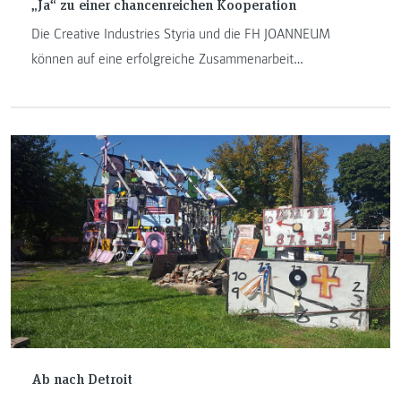
„Ja“ zu einer chancenreichen Kooperation
Die Creative Industries Styria und die FH JOANNEUM
können auf eine erfolgreiche Zusammenarbeit
zurückblicken – gemeinsame Veranstaltungen und
vorzeigbare Ergebnisse sprechen für sich. Ein Beispiel: der
Designmonat Graz, der heute Abend eröffnet wird und bis
28. Mai 2017 ein vielfältiges Programm bietet.
Ab nach Detroit