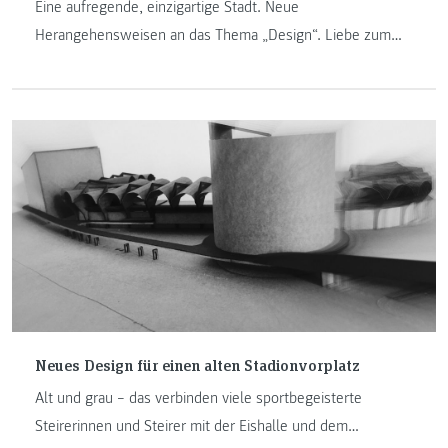
Eine aufregende, einzigartige Stadt. Neue
Herangehensweisen an das Thema „Design“. Liebe zum
Detail und eine nachhaltige Denkweise. All das erwartet
Austausch-Studierende und -Lehrende am College for
Creative Studies in Detroit, einer der drei besten Design-
Schulen der USA. Karl Stocker, Leiter der Studiengänge
„Informationsdesign“ und „Ausstellungsdesign“ der FH
JOANNEUM, spricht im Kurzinterview über die
Möglichkeiten der neuen Kooperation.
Neues Design für einen alten Stadionvorplatz
Alt und grau – das verbinden viele sportbegeisterte
Steirerinnen und Steirer mit der Eishalle und dem