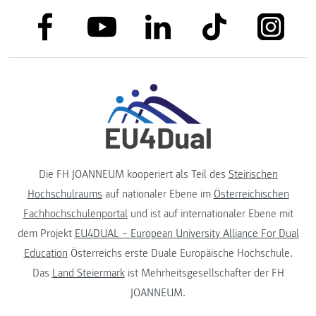
link to facebook
link to tiktok
link to
link to linkedin
link to youtube
Die FH JOANNEUM kooperiert als Teil des
Steirischen
Hochschulraums
auf nationaler Ebene im
Österreichischen
Fachhochschulenportal
und ist auf internationaler Ebene mit
dem Projekt
EU4DUAL – European University Alliance For Dual
Education
Österreichs erste Duale Europäische Hochschule.
Das
Land Steiermark
ist Mehrheitsgesellschafter der FH
JOANNEUM.