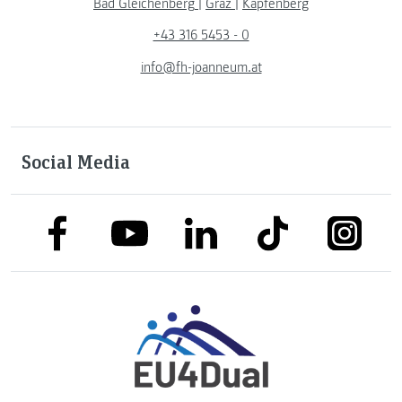
Bad Gleichenberg
|
Graz
|
Kapfenberg
+43 316 5453 - 0
info@fh-joanneum.at
Social Media
link to facebook
link to tiktok
link to
link to linkedin
link to youtube