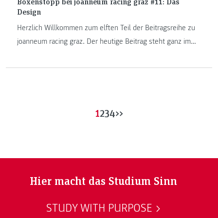
Boxenstopp bei joanneum racing graz #11: Das
Design
Herzlich Willkommen zum elften Teil der Beitragsreihe zu
joanneum racing graz. Der heutige Beitrag steht ganz im
Zeichen des Designs. Denn der Bolide des Racing Teams
der FH JOANNEUM besticht nicht nur durch seine Technik,
er gehört auch zu den schönsten bei Formula Student.
1
2
3
4
>>
Hier macht das Studium Sinn
STUDY WITH PURPOSE