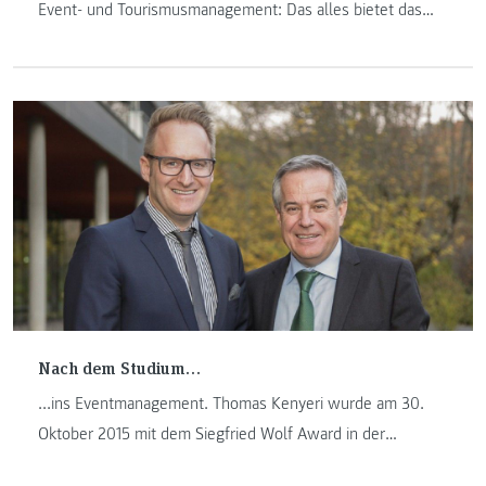
Event- und Tourismusmanagement: Das alles bietet das
dreijährige Bachelorstudium „Gesundheitsmanagement im
Tourismus“ an der FH JOANNEUM Bad Gleichenberg,
mitten im Thermen- und Vulkanland Steiermark. Die
umfassende Managementausbildung in Kombination mit
Fremdsprachen, Auslandsaufenthalten und jeder Menge
Praxisbezug bietet Absolventinnen und Absolventen beste
Berufs- und Karriereaussichten in vielen Bereichen.
Nach dem Studium…
...ins Eventmanagement. Thomas Kenyeri wurde am 30.
Oktober 2015 mit dem Siegfried Wolf Award in der
Kategorie "Ambassador" ausgezeichnet. Der Award