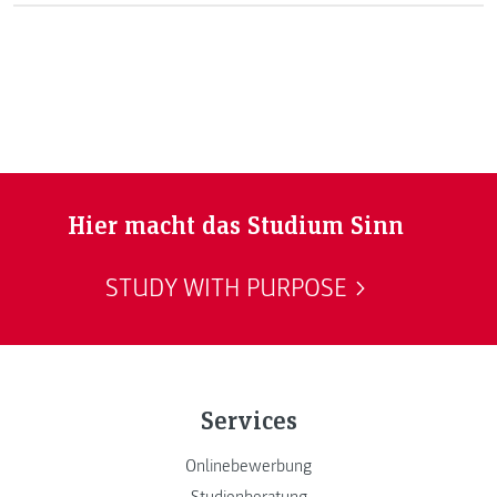
befindet sich in guter Gesellschaft von vier
österreichischen Event-Awards, die der Absolvent von
"Gesundheitsmanagement im Tourismus" in den letzten
Jahren abgeräumt hat.
Hier macht das Studium Sinn
STUDY WITH PURPOSE
Services
Onlinebewerbung