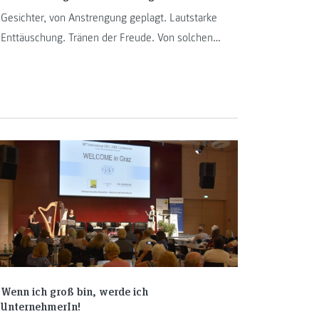
Gesichter, von Anstrengung geplagt. Lautstarke
Enttäuschung. Tränen der Freude. Von solchen
Eindrücken leben Sportveranstaltungen – auch
die „Special Olympics“-Bewegung. Bei den
World Winter Games im März 2017 ist die FH
JOANNEUM maßgeblich beteiligt.
Wenn ich groß bin, werde ich
UnternehmerIn!