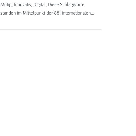
Mutig, Innovativ, Digital; Diese Schlagworte
standen im Mittelpunkt der 88. internationalen
Konferenz der International Society for Business
Education (SIEC-ISBE), die von 31. Juli bis 5.
August 2016 an der FH JOANNEUM in Graz
stattfand.