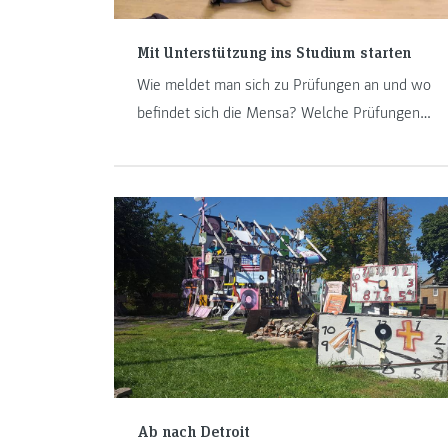
Mit Unterstützung ins Studium starten
Wie meldet man sich zu Prüfungen an und wo
befindet sich die Mensa? Welche Prüfungen
haben einen besonders hohen Lernaufwand und
wie wird die Anwesenheitspflicht geregelt?
Diese und ähnliche Fragen tauchen vor allem zu
Beginn eines neuen Studiums auf. Am Institut
Informationsmanagement gibt es ein Mentoring-
Programm, welches erfahrene Studierende mit
Erstsemestrigen vernetzt und den Start
erleichtern soll.
Ab nach Detroit