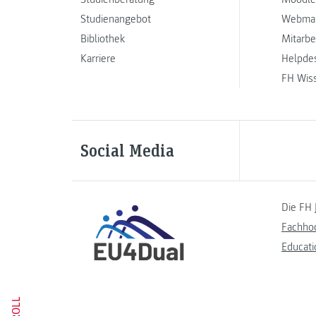
Studienangebot
Webmai
Bibliothek
Mitarbe
Karriere
Helpde
FH Wis
Social Media
Die FH 
Fachho
Educati
SCROLL