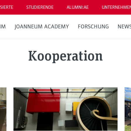
SIERTE
STUDIERENDE
ALUMNI:AE
UNTERNEHME
UM
JOANNEUM ACADEMY
FORSCHUNG
NEW
Kooperation