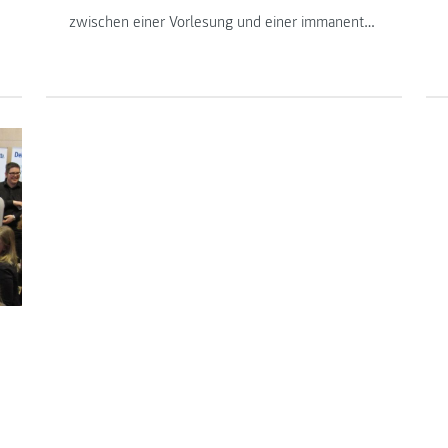
zwischen einer Vorlesung und einer immanenten
Lehrveranstaltung? Wie und wann muss ich
mich für Prüfungen anmelden? Wann findet der
nächste Spritzer- oder Glühweinstand statt?
Gerade die StudienbeginnerInnen stehen zu
Studienstart vor vielen offenen Fragen. Am
Institut Informationsmanagement unterstützen
erfahrene Studierende die Erstsemestrigen.