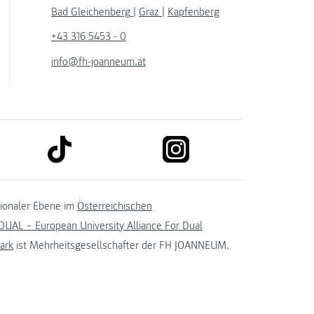
Bad Gleichenberg
|
Graz
|
Kapfenberg
+43 316 5453 - 0
info@fh-joanneum.at
link to tiktok
link to instagram
kedin
tionaler Ebene im
Österreichischen
UAL – European University Alliance For Dual
ark
ist Mehrheitsgesellschafter der FH JOANNEUM.