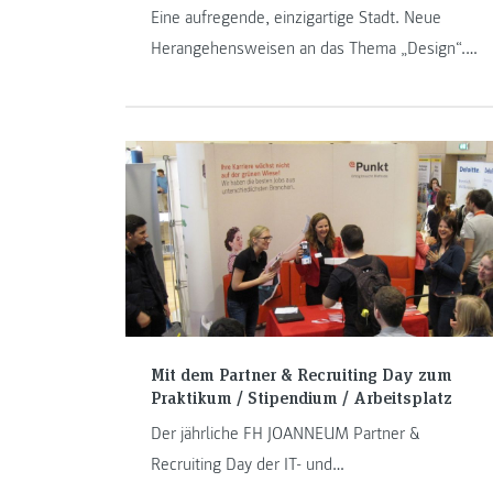
Eine aufregende, einzigartige Stadt. Neue
Herangehensweisen an das Thema „Design“.
Liebe zum Detail und eine nachhaltige
Denkweise. All das erwartet Austausch-
Studierende und -Lehrende am College for
Creative Studies in Detroit, einer der drei besten
Design-Schulen der USA. Karl Stocker, Leiter der
Studiengänge „Informationsdesign“ und
„Ausstellungsdesign“ der FH JOANNEUM,
spricht im Kurzinterview über die Möglichkeiten
der neuen Kooperation.
Mit dem Partner & Recruiting Day zum
Praktikum / Stipendium / Arbeitsplatz
Der jährliche FH JOANNEUM Partner &
Recruiting Day der IT- und