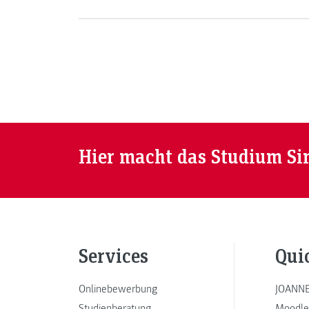
Wirtschaftsstudiengänge in Kooperation mit der
Tageszeitung Der Standard findet wie jedes Jahr
am zweiten Dienstag im März statt. 39
Unternehmen präsentieren sich den
Studierenden, Absolventinnen und Absolventen
der FH JOANNEUM.
Hier macht das Studium Si
Services
Qui
Onlinebewerbung
JOANNE
Studienberatung
Moodle