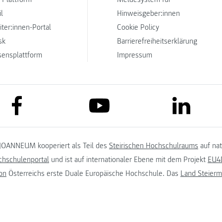
l
Hinweisgeber:innen
iter:innen-Portal
Cookie Policy
sk
Barrierefreiheitserklärung
sensplattform
Impressum
link to facebook
link to lin
link to youtube
JOANNEUM kooperiert als Teil des
Steirischen Hochschulraums
auf na
chschulenportal
und ist auf internationaler Ebene mit dem Projekt
EU4D
on
Österreichs erste Duale Europäische Hochschule. Das
Land Steierm