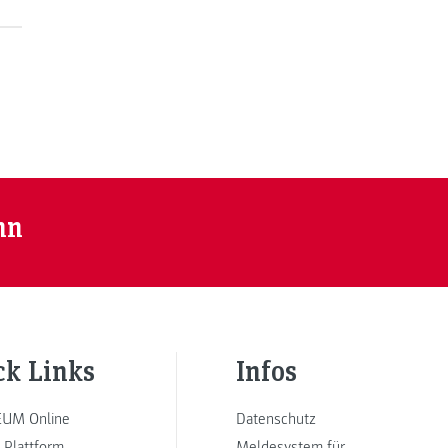
nn
ck Links
Infos
UM Online
Datenschutz
 Plattform
Meldesystem für