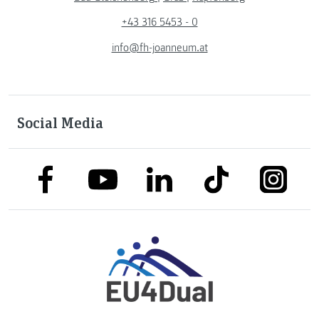
+43 316 5453 - 0
info@fh-joanneum.at
Social Media
link to facebook
link to tiktok
link to
link to linkedin
link to youtube