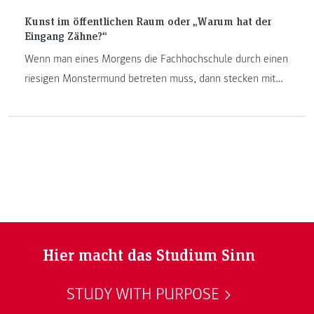
Kunst im öffentlichen Raum oder „Warum hat der
Eingang Zähne?“
Wenn man eines Morgens die Fachhochschule durch einen
riesigen Monstermund betreten muss, dann stecken mit
großer Wahrscheinlichkeit Studierende des Bachelor-
Studiengangs „Informationsdesign“ dahinter. In der
Lehrveranstaltung „Szenografische Intervention“
produzieren sie aufregende Kunstwerke im öffentlichen
Raum.
Hier macht das Studium Sinn
STUDY WITH PURPOSE