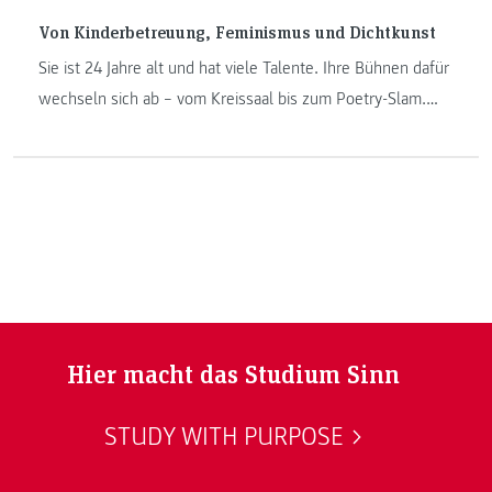
Von Kinderbetreuung, Feminismus und Dichtkunst
Sie ist 24 Jahre alt und hat viele Talente. Ihre Bühnen dafür
wechseln sich ab – vom Kreissaal bis zum Poetry-Slam.
Absolventin Agnes Maier im Interview über das Studieren
als Jungmama, die Erfahrungen als Hebamme und das
Reimen über Herzensthemen.
Hier macht das Studium Sinn
STUDY WITH PURPOSE