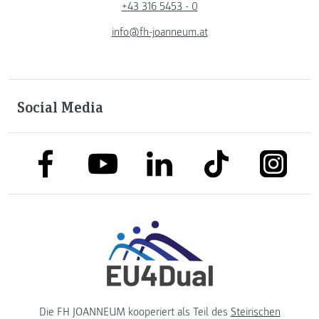
+43 316 5453 - 0
info@fh-joanneum.at
Social Media
link to facebook
link to tiktok
link to
link to linkedin
link to youtube
Die FH JOANNEUM kooperiert als Teil des
Steirischen