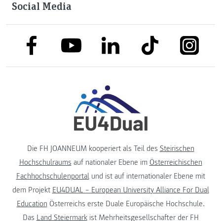
Social Media
link to facebook
link to tiktok
link to
link to linkedin
link to youtube
Die FH JOANNEUM kooperiert als Teil des
Steirischen
Hochschulraums
auf nationaler Ebene im
Österreichischen
Fachhochschulenportal
und ist auf internationaler Ebene mit
dem Projekt
EU4DUAL – European University Alliance For Dual
Education
Österreichs erste Duale Europäische Hochschule.
Das
Land Steiermark
ist Mehrheitsgesellschafter der FH