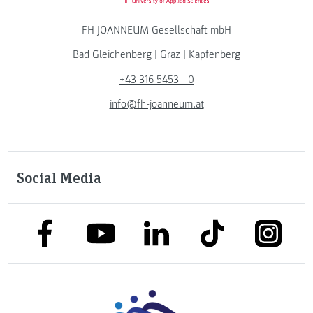
FH JOANNEUM Gesellschaft mbH
Bad Gleichenberg
|
Graz
|
Kapfenberg
+43 316 5453 - 0
info@fh-joanneum.at
Social Media
link to facebook
link to tiktok
link to
link to linkedin
link to youtube