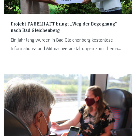
Projekt FABELHAFT bringt „Weg der Begegnung“
nach Bad Gleichenberg
Ein Jahr lang wurden in Bad Gleichenberg kostenlose
Informations- und Mitmachveranstaltungen zum Thema
Pflege und Betreuung älterer Menschen speziell für
pflegende Angehörige umgesetzt. Damit das Thema auch
nach dem Projektende präsent bleibt, wurde nun von
Bürgermeisterin Christine Siegl und dem Projektteam ein
„Begegnungsweg“ im Kurpark Bad Gleichenberg eröffnet.