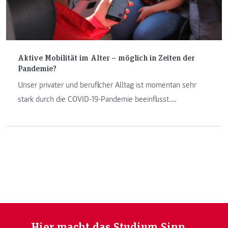
Aktive Mobilität im Alter – möglich in Zeiten der
Pandemie?
Unser privater und beruflicher Alltag ist momentan sehr
stark durch die COVID-19-Pandemie beeinflusst.
Forschungsaktivitäten sind in diesen turbulenten Zeiten
manchmal schwierig aufrecht zu erhalten, besonders wenn
der Fokus von Projekten auf Seniorenmobilität liegt. Dem
Projektteam SOULMATE gelang es trotzdem die App
SOULMATE fertig zu stellen und erfolgreich mit
Enduserinnen und Endusern zu testen. Hier der
Erfahrungsbericht des Projektteams.
Hier macht das Studium Sinn