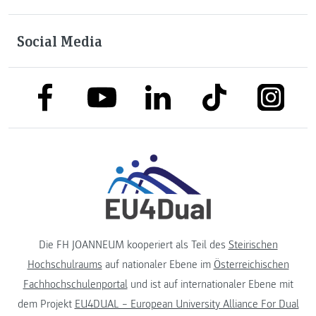
Social Media
link to facebook
link to tiktok
link to
link to linkedin
link to youtube
Die FH JOANNEUM kooperiert als Teil des
Steirischen
Hochschulraums
auf nationaler Ebene im
Österreichischen
Fachhochschulenportal
und ist auf internationaler Ebene mit
dem Projekt
EU4DUAL – European University Alliance For Dual