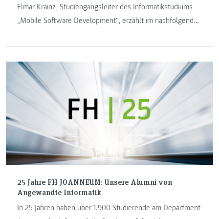
Elmar Krainz, Studiengangsleiter des Informatikstudiums
„Mobile Software Development“, erzählt im nachfolgenden
Beitrag über das neue Coding Lab (CoLa) an der FH
JOANNEUM. Im neuen Coding Labor bekommen
Schülerinnen und Schüler anhand von Workshops einen
Einblick in die Welt der Softwareentwicklung.
25 Jahre FH JOANNEUM: Unsere Alumni von
Angewandte Informatik
In 25 Jahren haben über 1.900 Studierende am Department