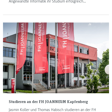
Angewandte Informatik ihr Studium erfolgreich
abgeschlossen. Sieben Absolventinnen und Absolventen
möchten wir nun anlässlich unseres 25-jährigen Jubiläums
vorstellen. Im Alumni-Porträt geben sie Einblicke in ihren
jetzigen Beruf und wie die FH JOANNEUM sie darauf
vorbereitet hat.
Studieren an der FH JOANNEUM Kapfenberg
Jasmin Koller und Thomas Habisch studieren an der FH