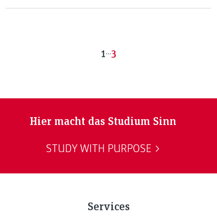
werden IT-Studierende der FH JOANNEUM selbst zu
Hackern und greifen Laborsysteme an.
1
...
3
Hier macht das Studium Sinn
STUDY WITH PURPOSE
Services